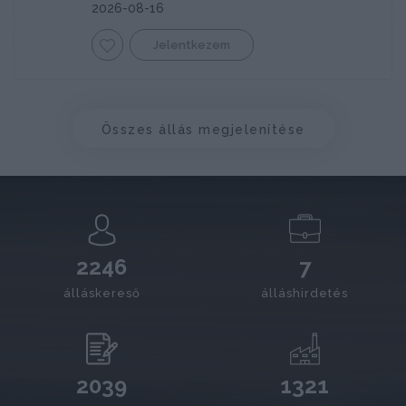
2026-08-16
Jelentkezem
Összes állás megjelenítése
2246
7
álláskereső
álláshirdetés
2039
1321