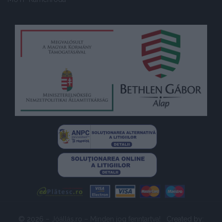
© 2026
– Jóállás.ro – Minden jog fenntartva!
Created by: