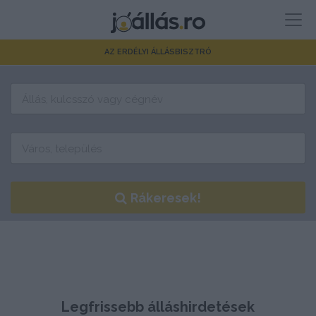
AZ ERDÉLYI ÁLLÁSBISZTRÓ
Rákeresek!
Legfrissebb álláshirdetések