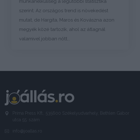
munkanélküliség a legutóbbi statisztika
szerint. Az országos trend is növekedést
mutat, de Hargita, Maros és Kovászna azon
megyék közé tartozik, ahol az átlagnál
valamivel jobban nőtt...
Príma Press Kft., 535600 Székelyudvarhely, Bethlen Gábor
utca 55. szám
info@joallas.ro