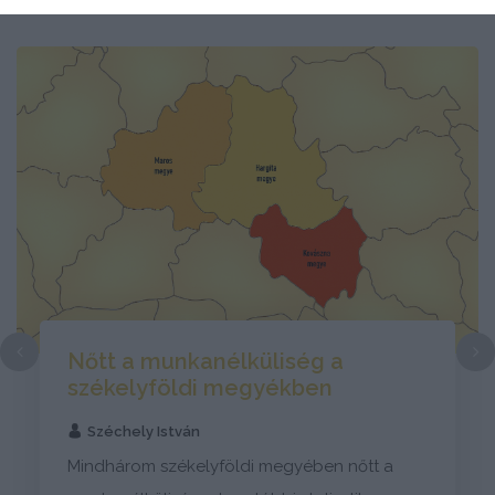
Nőtt a munkanélküliség a
székelyföldi megyékben
Széchely István
Mindhárom székelyföldi megyében nőtt a