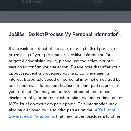
önéletrajz
cég
Rólunk mondták
Jóállás -
Do Not Process My Personal Information
If you wish to opt-out of the sale, sharing to third parties, or
Több éves már a partneri kapcsolatunk Erdély
processing of your personal or sensitive information for
legnagyobb magyar médiavállalkozásávál.
targeted advertising by us, please use the below opt-out
section to confirm your selection. Please note that after your
Kiváló és eredményes az együttműködésünk.
opt-out request is processed you may continue seeing
Azért mondom, hogy partneri és nem csak üzleti
interest-based ads based on personal information utilized by
us or personal information disclosed to third parties prior to
jellegű a viszonyunk, mert közösen már
your opt-out. You may separately opt-out of the further
többször is sikerült gyümölcsöző megoldásokat
disclosure of your personal information by third parties on the
találnunk. A toborzási, foglalkoztatási és más
IAB’s list of downstream participants. This information may
also be disclosed by us to third parties on the
IAB’s List of
egyéb területeken is eredményeket értünk el
Downstream Participants
that may further disclose it to other
együtt.
third parties.