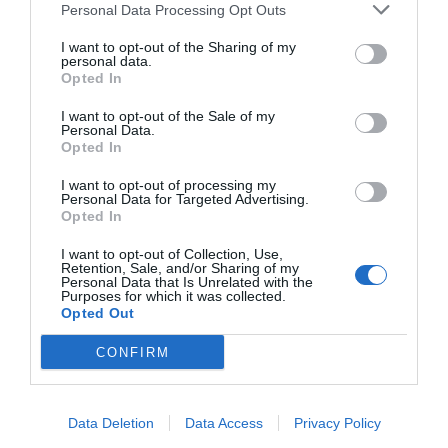
Personal Data Processing Opt Outs
I want to opt-out of the Sharing of my
Tódor Etelka
personal data.
PR-munkatárs – Hunguest Hotel Fenyő
Opted In
I want to opt-out of the Sale of my
Personal Data.
Opted In
Ügyfelek, akiknek segítettünk
I want to opt-out of processing my
Personal Data for Targeted Advertising.
Opted In
I want to opt-out of Collection, Use,
Retention, Sale, and/or Sharing of my
Personal Data that Is Unrelated with the
Purposes for which it was collected.
Opted Out
CONFIRM
Data Deletion
Data Access
Privacy Policy
Legfrissebb bejegyzések