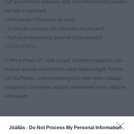
nyít­ a EuP­la­tesc ol­da­lá­ra, ahol a kö­vet­ke­ző kár­tya­ada­to­
kat kell meg­ad­nod:
• Kár­tya­szám (Numă­rul de card)
• A kár­tyán sze­rep­lő név (Num­ele de pe card)
• Kár­tya ér­vé­nyes­sé­gi dá­tu­ma (Data ex­piră­rii)
• CVV2/​CVC2
A Prí­ma Press Kft. csak a sa­ját ol­da­la­in meg­adott sze­
mé­lyes ada­tok vé­del­mé­ért vál­lal fe­le­lős­sé­get. Part­ne­
rek (EuP­la­tesc, on­line bank­ing stb.) in­ter­ne­tes ol­da­la­in
meg­adott sze­mé­lyes ada­tok vé­del­mé­ért nem vál­lal fe­
le­lős­sé­get.
Jóállás -
Do Not Process My Personal Information