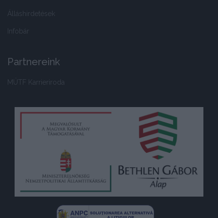
Álláshirdetések
Infobár
Partnereink
MÜTF Karrieriroda