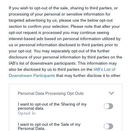
If you wish to opt-out of the sale, sharing to third parties, or
processing of your personal or sensitive information for
targeted advertising by us, please use the below opt-out
Príma Press Kft., 535600 Székelyudvarhely, Bethlen Gábor
section to confirm your selection. Please note that after your
utca 55. szám
opt-out request is processed you may continue seeing
interest-based ads based on personal information utilized by
info@joallas.ro
us or personal information disclosed to third parties prior to
your opt-out. You may separately opt-out of the further
joallas.ro
disclosure of your personal information by third parties on the
+40 726 720 284
IAB’s list of downstream participants. This information may
also be disclosed by us to third parties on the
IAB’s List of
Telefonos ügyfélszolgálat: 8–16
Downstream Participants
that may further disclose it to other
third parties.
Hasznos tudnivalók
Personal Data Processing Opt Outs
Rólunk
I want to opt-out of the Sharing of my
personal data.
Opted In
ÁSZF
I want to opt-out of the Sale of my
Adatvédelmi nyilatkozat
Personal Data.