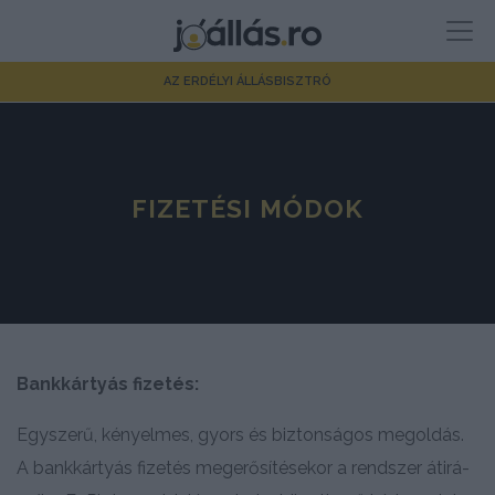
AZ ERDÉLYI ÁLLÁSBISZTRÓ
FIZETÉSI MÓDOK
Bank­kár­tyás fi­ze­tés:
Egy­sze­rű, ké­nyel­mes, gyors és biz­ton­sá­gos meg­ol­dás.
A bank­kár­tyás fi­ze­tés meg­erő­sí­té­se­kor a rend­szer át­irá­