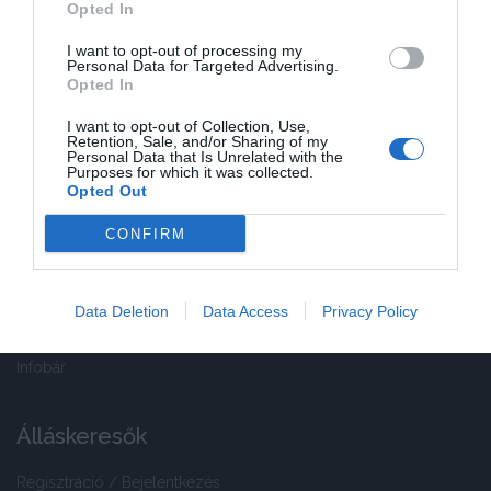
Opted In
Cookie-kezelési tájékoztató
I want to opt-out of processing my
Sütibeállítások
Personal Data for Targeted Advertising.
Opted In
Fizetési módok
I want to opt-out of Collection, Use,
Gyakran ismételt kérdések
Retention, Sale, and/or Sharing of my
Personal Data that Is Unrelated with the
Purposes for which it was collected.
Kapcsolat
Opted Out
CONFIRM
Cégek
Regisztráció / Bejelentkezés
Data Deletion
Data Access
Privacy Policy
Ajánlatunk
Infobár
Álláskeresők
Regisztráció / Bejelentkezés