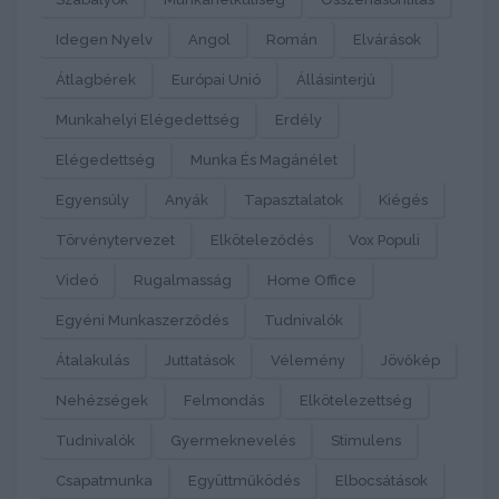
Idegen Nyelv
Angol
Román
Elvárások
Átlagbérek
Európai Unió
Állásinterjú
Munkahelyi Elégedettség
Erdély
Elégedettség
Munka És Magánélet
Egyensúly
Anyák
Tapasztalatok
Kiégés
Törvénytervezet
Elköteleződés
Vox Populi
Videó
Rugalmasság
Home Office
Egyéni Munkaszerződés
Tudnivalók
Átalakulás
Juttatások
Vélemény
Jövőkép
Nehézségek
Felmondás
Elkötelezettség
Tudnivalók
Gyermeknevelés
Stimulens
Csapatmunka
Együttműködés
Elbocsátások