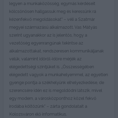
legyen a munkaközösség, egymás kérdéseit
kölcsönösen hallgassuk meg és keressünk rá
kézenfekvő megoldásokat” – véli a Szatmár
megyei származású alkalmazott. Vas Mátyás
szerint ugyanakkor az is jelentős, hogy a
vezetőség egyenrangúnak tekintse az
alkalmazottakat, rendszeresen kommunikáljanak
velük, valamint időről-időre mérjék az
elégedettségi szintjüket is. „Összességében
elégedett vagyok a munkahelyemmel, az egyetlen
gyenge pontja a székhelyünk elhelyezkedése, de
szerencsére idén ez is megoldódni látszik, mivel
egy modern, a városközponthoz közel fekvő
irodába költözünk” – zárta gondolatait a
Kolozsváron élő informatikus.