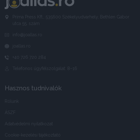
Príma Press Kft., 535600 Székelyudvarhely, Bethlen Gábor
utca 55. szám
info@joallas.ro
joallas.ro
+40 726 720 284
Telefonos ügyfélszolgálat: 8–16
Hasznos tudnivalók
Rólunk
ÁSZF
Adatvédelmi nyilatkozat
Cookie-kezelési tájékoztató