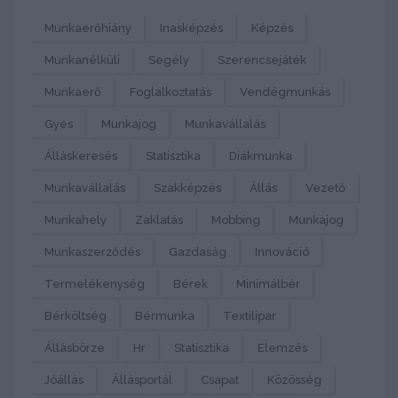
Munkaerőhiány
Inasképzés
Képzés
Munkanélküli
Segély
Szerencsejáték
Munkaerő
Foglalkoztatás
Vendégmunkás
Gyes
Munkajog
Munkavállalás
Álláskeresés
Statisztika
Diákmunka
Munkavállalás
Szakképzés
Állás
Vezető
Munkahely
Zaklatás
Mobbing
Munkajog
Munkaszerződés
Gazdaság
Innováció
Termelékenység
Bérek
Minimálbér
Bérköltség
Bérmunka
Textilipar
Állásbörze
Hr
Statisztika
Elemzés
Jóállás
Állásportál
Csapat
Közösség