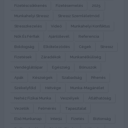
Fizetéscsökkenés
Fizetésemelés
2025
Munkahelyi Stressz
Stressz Szemléletmód
Stresszkezelés
Videó
Munkahelyi Konfliktus
Nők És Férfiak
Ajánlólevél
Referencia
Boldogság
Elköteleződés
Cégek
Stressz
Fizetések
Záradékok
Munkanélküliség
Vendéglátóipar
Egészség
Bónuszok
Apák
Készségek
Szabadság
Pihenés
Székelyföld
Hétvége
Munka-Magánélet
Nehéz Fizikai Munka
Veszélyek
Átláthatóság
Vezetők
Felmérés
Tapasztalat
Első Munkanap
Interjú
Fizetés
Biztonság