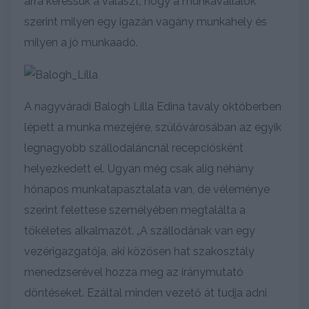
arra keressük a választ, hogy a munkavállalók
szerint milyen egy igazán vagány munkahely és
milyen a jó munkaadó.
A nagyváradi Balogh Lilla Edina tavaly októberben
lépett a munka mezejére, szülővárosában az egyik
legnagyobb szállodaláncnál recepciósként
helyezkedett el. Ugyan még csak alig néhány
hónapos munkatapasztalata van, de véleménye
szerint felettese személyében megtalálta a
tökéletes alkalmazót. „A szállodának van egy
vezérigazgatója, aki közösen hat szakosztály
menedzserével hozza meg az iránymutató
döntéseket. Ezáltal minden vezető át tudja adni