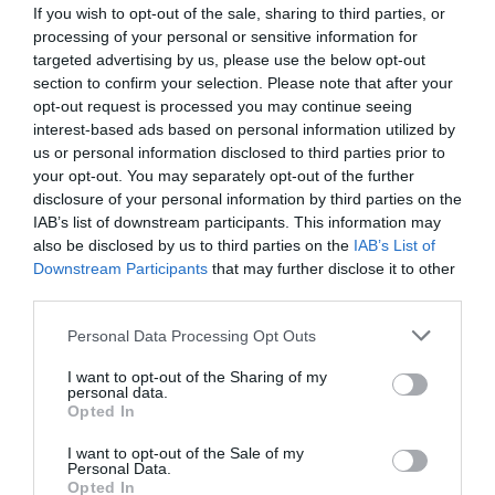
If you wish to opt-out of the sale, sharing to third parties, or
processing of your personal or sensitive information for
targeted advertising by us, please use the below opt-out
Munkanélküliség: eltérő trendek a
section to confirm your selection. Please note that after your
székelyföldi megyékben
opt-out request is processed you may continue seeing
2026. 01. 05.
interest-based ads based on personal information utilized by
us or personal information disclosed to third parties prior to
Nőtt a munkanélküliség a
your opt-out. You may separately opt-out of the further
székelyföldi megyékben
disclosure of your personal information by third parties on the
IAB’s list of downstream participants. This information may
2025. 12. 09.
also be disclosed by us to third parties on the
IAB’s List of
Downstream Participants
that may further disclose it to other
Végletek között a székelyföldi
third parties.
megyék munkanélküliségi rátája
Personal Data Processing Opt Outs
2025. 10. 31.
I want to opt-out of the Sharing of my
personal data.
Opted In
Kategóriák
I want to opt-out of the Sale of my
Personal Data.
Opted In