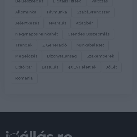
Beilleszkedés
Digitális Fittség
Változás
Állómunka
Távmunka
Szabályrendszer
Jelentkezés
Nyaralás
Átlagbér
Négynapos Munkahét
Csendes Összeomlás
Trendek
Z Generáció
Munkabaleset
Megelőzés
Bizonytalanság
Szakemberek
Építőipar
Lassulás
45 Év Felettiek
Jóllét
Románia