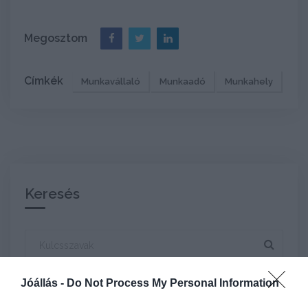
Megosztom
Címkék
Munkavállaló
Munkaadó
Munkahely
Keresés
Kulcsszavak
Jóállás -
Do Not Process My Personal Information
Legfrissebb bejegyzések