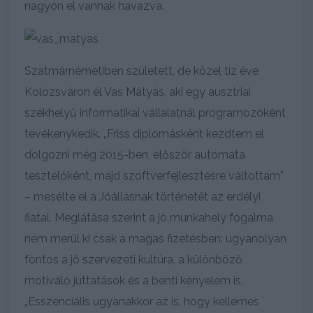
nagyon el vannak havazva.
Szatmárnémetiben született, de közel tíz éve
Kolozsváron él Vas Mátyás, aki egy ausztriai
székhelyű informatikai vállalatnál programozóként
tevékenykedik. „Friss diplomásként kezdtem el
dolgozni még 2015-ben, először automata
tesztelőként, majd szoftverfejlesztésre váltottam”
– mesélte el a Jóállásnak történetét az erdélyi
fiatal. Meglátása szerint a jó munkahely fogalma
nem merül ki csak a magas fizetésben: ugyanolyan
fontos a jó szervezeti kultúra, a különböző
motiváló juttatások és a benti kényelem is.
„Esszenciális ugyanakkor az is, hogy kellemes