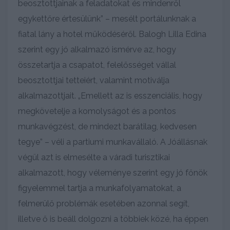
beosztottjainak a feladatokat és mindenről
egykettőre értesülünk” – mesélt portálunknak a
fiatal lány a hotel működéséről. Balogh Lilla Edina
szerint egy jó alkalmazó ismérve az, hogy
összetartja a csapatot, felelősséget vállal
beosztottjai tetteiért, valamint motiválja
alkalmazottjait. „Emellett az is esszenciális, hogy
megkövetelje a komolyságot és a pontos
munkavégzést, de mindezt barátilag, kedvesen
tegye” – véli a partiumi munkavállaló. A Jóállásnak
végül azt is elmesélte a váradi turisztikai
alkalmazott, hogy véleménye szerint egy jó főnök
figyelemmel tartja a munkafolyamatokat, a
felmerülő problémák esetében azonnal segít,
illetve ő is beáll dolgozni a többiek közé, ha éppen