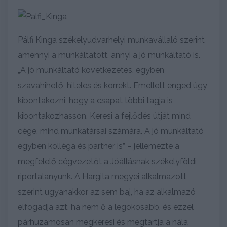
Pálfi Kinga székelyudvarhelyi munkavállaló szerint
amennyi a munkáltatott, annyi a jó munkáltató is.
„A jó munkáltató következetes, egyben
szavahihető, hiteles és korrekt. Emellett enged úgy
kibontakozni, hogy a csapat többi tagja is
kibontakozhasson. Keresi a fejlődés útját mind
cége, mind munkatársai számára. A jó munkáltató
egyben kolléga és partner is” – jellemezte a
megfelelő cégvezetőt a Jóállásnak székelyföldi
riportalanyunk. A Hargita megyei alkalmazott
szerint ugyanakkor az sem baj, ha az alkalmazó
elfogadja azt, ha nem ő a legokosabb, és ezzel
párhuzamosan megkeresi és megtartja a nála