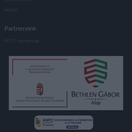
Infobár
Partnereink
MÜTF Karrieriroda