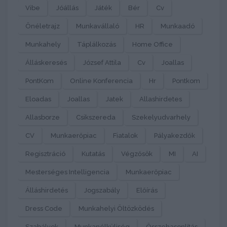
Vibe
Jóállás
Játék
Bér
Cv
Önéletrajz
Munkavállaló
HR
Munkaadó
Munkahely
Táplálkozás
Home Office
Álláskeresés
József Attila
Cv
Joallas
PontKom
Online Konferencia
Hr
Pontkom
Eloadas
Joallas
Jatek
Allashirdetes
Allasborze
Csikszereda
Szekelyudvarhely
CV
Munkaerőpiac
Fiatalok
Pályakezdők
Regisztráció
Kutatás
Végzősök
MI
AI
Mesterséges Intelligencia
Munkaerőpiac
Álláshirdetés
Jogszabály
Előírás
Dress Code
Munkahelyi Öltözködés
Szabályok
Munkanélküliség
Összehasonlítás