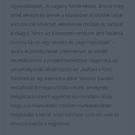
ügyesebbeket. „A vagány főnök kikötő, ahova meg
lehet érkezni és akinek a közelében a többiek látják
a közös cél értelmét, elérésének módját és hatását
a világra. Nincs az a bérezési rendszer, ami felülírná
hosszú távon egy vezető és cége misszióját” –
árulta el portálunknak véleményét az ideális
munkáltatóról a projektmenedzser. Végezetül az
udvarhelyszéki alkalmazott az „alattad a föld,
fölötted az ég, benned a létra” Weöres Sándor
metaforát is megosztotta velünk, amelynek
meglátása szerint egyértelmű mondanivalója,
hogy a jó munkáltató minden munkatársában
megtalálja a létrát, azaz könnyen szót ért vele és
kihozza belőle a legjobbat.