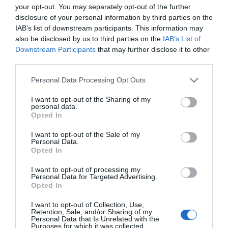
your opt-out. You may separately opt-out of the further
disclosure of your personal information by third parties on the
Kulcsszavak
IAB’s list of downstream participants. This information may
also be disclosed by us to third parties on the
IAB’s List of
Downstream Participants
that may further disclose it to other
third parties.
Legfrissebb bejegyzések
Personal Data Processing Opt Outs
I want to opt-out of the Sharing of my
personal data.
Munkanélküliség: eltérő trendek a
Opted In
székelyföldi megyékben
I want to opt-out of the Sale of my
2026. 01. 05.
Personal Data.
Opted In
Nőtt a munkanélküliség a
I want to opt-out of processing my
székelyföldi megyékben
Personal Data for Targeted Advertising.
Opted In
2025. 12. 09.
I want to opt-out of Collection, Use,
Végletek között a székelyföldi
Retention, Sale, and/or Sharing of my
Personal Data that Is Unrelated with the
megyék munkanélküliségi rátája
Purposes for which it was collected.