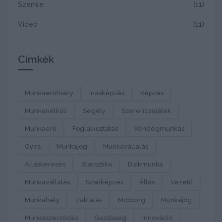
Szemle
(11)
Videó
(11)
Címkék
Munkaerőhiány
Inasképzés
Képzés
Munkanélküli
Segély
Szerencsejáték
Munkaerő
Foglalkoztatás
Vendégmunkás
Gyes
Munkajog
Munkavállalás
Álláskeresés
Statisztika
Diákmunka
Munkavállalás
Szakképzés
Állás
Vezető
Munkahely
Zaklatás
Mobbing
Munkajog
Munkaszerződés
Gazdaság
Innováció