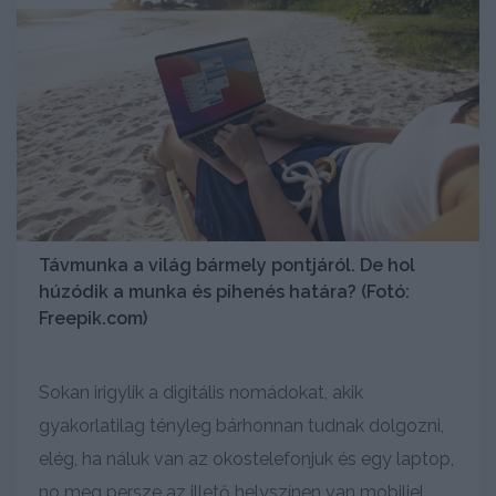
Távmunka a világ bármely pontjáról. De hol
húzódik a munka és pihenés határa? (Fotó:
Freepik.com)
Sokan irigylik a digitális nomádokat, akik
gyakorlatilag tényleg bárhonnan tudnak dolgozni,
elég, ha náluk van az okostelefonjuk és egy laptop,
no meg persze az illető helyszínen van mobiljel,