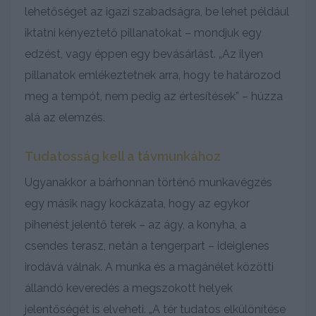
lehetőséget az igazi szabadságra, be lehet például
iktatni kényeztető pillanatokat – mondjuk egy
edzést, vagy éppen egy bevásárlást. „Az ilyen
pillanatok emlékeztetnek arra, hogy te határozod
meg a tempót, nem pedig az értesítések” – húzza
alá az elemzés.
Tudatosság kell a távmunkához
Ugyanakkor a bárhonnan történő munkavégzés
egy másik nagy kockázata, hogy az egykor
pihenést jelentő terek – az ágy, a konyha, a
csendes terasz, netán a tengerpart – ideiglenes
irodává válnak. A munka és a magánélet közötti
állandó keveredés a megszokott helyek
jelentőségét is elveheti. „A tér tudatos elkülönítése