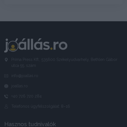
Príma Press Kft., 535600 Székelyudvarhely, Bethlen Gábor
utca 55. szám
info@joallas.ro
joallas.ro
+40 726 720 284
Telefonos ügyfélszolgálat: 8–16
Hasznos tudnivalók