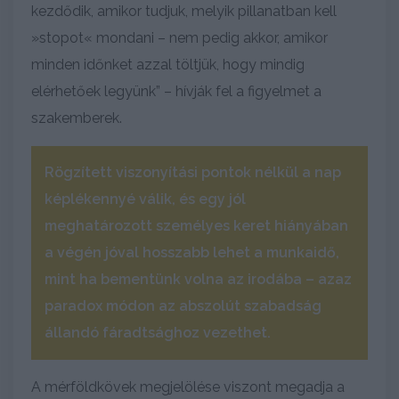
kezdődik, amikor tudjuk, melyik pillanatban kell
»stopot« mondani – nem pedig akkor, amikor
minden időnket azzal töltjük, hogy mindig
elérhetőek legyünk” – hívják fel a figyelmet a
szakemberek.
Rögzített viszonyítási pontok nélkül a nap
képlékennyé válik, és egy jól
meghatározott személyes keret hiányában
a végén jóval hosszabb lehet a munkaidő,
mint ha bementünk volna az irodába – azaz
paradox módon az abszolút szabadság
állandó fáradtsághoz vezethet.
A mérföldkövek megjelölése viszont megadja a