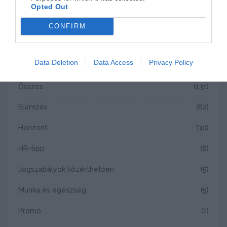
Opted Out
2025. 10. 31.
CONFIRM
Kategóriák
Data Deletion
Data Access
Privacy Policy
Összes
(131)
Elemzés
(62)
Horizont
(30)
HR-tipp
(6)
Jogszabályok közérthetően
(5)
Munka és egészség
(5)
Promó
(1)