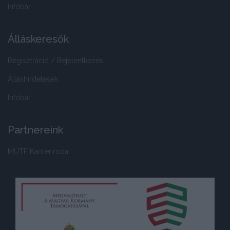
Infobár
Álláskeresők
Regisztráció / Bejelentkezés
Álláshirdetések
Infobár
Partnereink
MÜTF Karrieriroda