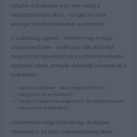
irányítás a rituálékból ered, nem pedig a
választások káoszából” – szögezi le másik
lényeges következtetésében az elemzés.
A szabadság ugyanis – ha nincs meg a maga
szabályrendszere – kaotikussá válik. Ami segít
megőrizni az egyensúlyt, az a tudatos ismétlődés:
egyszerű rutinok, amelyek elkülönítik a munkát és a
szabadidőt:
hánykor kezdem – akár még telefonról –
megnézni az e-maileket?
hánykor csukom le a laptopot, és telefonról sem
válaszolok e-mailekre?
„A bárhonnan dolgozni kiváltság, de egyben
felelősség is. Az igazi szabadság pedig akkor