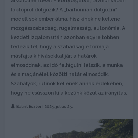
alkoholmenteset – kortyolgatva, távmunkában
laptopról dolgozik? A „bárhonnan dolgozni”
modell sok ember álma, hisz kinek ne kellene
mozgásszabadság, rugalmasság, autonómia. A
kezdeti izgalom után azonban egyre többen
fedezik fel, hogy a szabadság e formája
másfajta kihívásokkal jár: a határok
elmosódnak, az idő felhígulni látszik, a munka
és a magánélet közötti határ elmosódik.
Szabályok, rutinok kellenek annak érdekében,
hogy ne csússzon ki a kezünk közül az irányítás.
Bálint Eszter
| 2025. július 25.