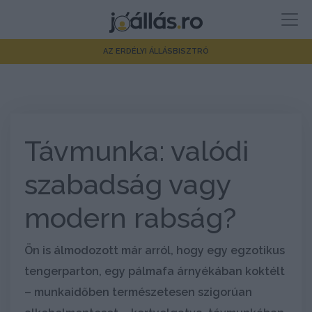
AZ ERDÉLYI ÁLLÁSBISZTRÓ
Távmunka: valódi
szabadság vagy
modern rabság?
Ön is álmodozott már arról, hogy egy egzotikus
tengerparton, egy pálmafa árnyékában koktélt
– munkaidőben természetesen szigorúan