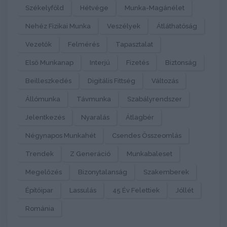
Székelyföld
Hétvége
Munka-Magánélet
Nehéz Fizikai Munka
Veszélyek
Átláthatóság
Vezetők
Felmérés
Tapasztalat
Első Munkanap
Interjú
Fizetés
Biztonság
Beilleszkedés
Digitális Fittség
Változás
Állómunka
Távmunka
Szabályrendszer
Jelentkezés
Nyaralás
Átlagbér
Négynapos Munkahét
Csendes Összeomlás
Trendek
Z Generáció
Munkabaleset
Megelőzés
Bizonytalanság
Szakemberek
Építőipar
Lassulás
45 Év Felettiek
Jóllét
Románia