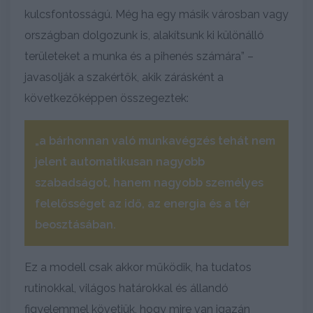
kulcsfontosságú. Még ha egy másik városban vagy
országban dolgozunk is, alakítsunk ki különálló
területeket a munka és a pihenés számára” –
javasolják a szakértők, akik zárásként a
következőképpen összegeztek:
„a bárhonnan való munkavégzés tehát nem
jelent automatikusan nagyobb
szabadságot, hanem nagyobb személyes
felelősséget az idő, az energia és a tér
beosztásában.
Ez a modell csak akkor működik, ha tudatos
rutinokkal, világos határokkal és állandó
figyelemmel követjük, hogy mire van igazán