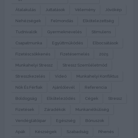
Átalakulás
Juttatások
Vélemény
Jövőkép
Nehézségek
Felmondás
Elkötelezettség
Tudnivalók
Gyermeknevelés
Stimulens
Csapatmunka
Együttműködés
Elbocsátások
Fizetéscsökkenés
Fizetésemelés
2025
Munkahelyi Stressz
Stressz Szemléletmód
Stresszkezelés
Videó
Munkahelyi Konfliktus
Nők És Férfiak
Ajánlólevél
Referencia
Boldogság
Elköteleződés
Cégek
Stressz
Fizetések
Záradékok
Munkanélküliség
Vendéglátóipar
Egészség
Bónuszok
Apák
Készségek
Szabadság
Pihenés