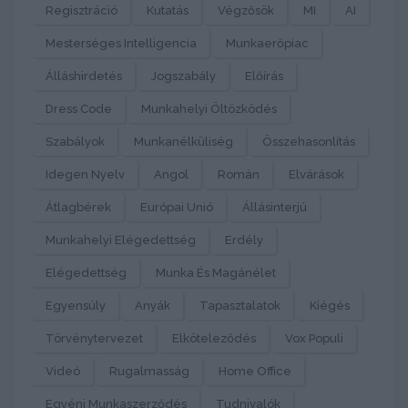
Regisztráció
Kutatás
Végzősök
MI
AI
Mesterséges Intelligencia
Munkaerőpiac
Álláshirdetés
Jogszabály
Előírás
Dress Code
Munkahelyi Öltözködés
Szabályok
Munkanélküliség
Összehasonlítás
Idegen Nyelv
Angol
Román
Elvárások
Átlagbérek
Európai Unió
Állásinterjú
Munkahelyi Elégedettség
Erdély
Elégedettség
Munka És Magánélet
Egyensúly
Anyák
Tapasztalatok
Kiégés
Törvénytervezet
Elköteleződés
Vox Populi
Videó
Rugalmasság
Home Office
Egyéni Munkaszerződés
Tudnivalók