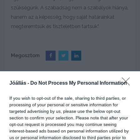
szükségünk. A szabadság nem a szabályok hiánya,
hanem az a képesség, hogy saját határainkat
megteremtsük és tiszteletben tartsuk”.
Megosztom
Címkék
Munkaerőpiac
Távmunka
Jóállás -
Do Not Process My Personal Information
Szabályrendszer
If you wish to opt-out of the sale, sharing to third parties, or
processing of your personal or sensitive information for
targeted advertising by us, please use the below opt-out
section to confirm your selection. Please note that after your
opt-out request is processed you may continue seeing
interest-based ads based on personal information utilized by
Keresés
us or personal information disclosed to third parties prior to