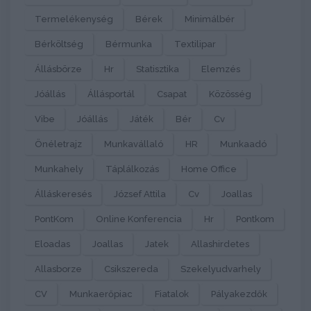
Termelékenység
Bérek
Minimálbér
Bérköltség
Bérmunka
Textilipar
Állásbörze
Hr
Statisztika
Elemzés
Jóállás
Állásportál
Csapat
Közösség
Vibe
Jóállás
Játék
Bér
Cv
Önéletrajz
Munkavállaló
HR
Munkaadó
Munkahely
Táplálkozás
Home Office
Álláskeresés
József Attila
Cv
Joallas
PontKom
Online Konferencia
Hr
Pontkom
Eloadas
Joallas
Jatek
Allashirdetes
Allasborze
Csikszereda
Szekelyudvarhely
CV
Munkaerőpiac
Fiatalok
Pályakezdők