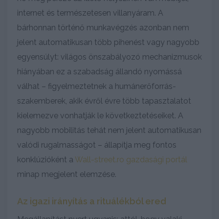
internet és természetesen villanyáram. A
bárhonnan történő munkavégzés azonban nem
jelent automatikusan több pihenést vagy nagyobb
egyensúlyt: világos önszabályozó mechanizmusok
hiányában ez a szabadság állandó nyomássá
válhat – figyelmeztetnek a humánerőforrás-
szakemberek, akik évről évre több tapasztalatot
kielemezve vonhatják le következtetéseiket. A
nagyobb mobilitás tehát nem jelent automatikusan
valódi rugalmasságot – állapítja meg fontos
konklúzióként a
Wall-street.ro gazdasági portál
minap megjelent elemzése.
Az igazi irányítás a rituálékból ered