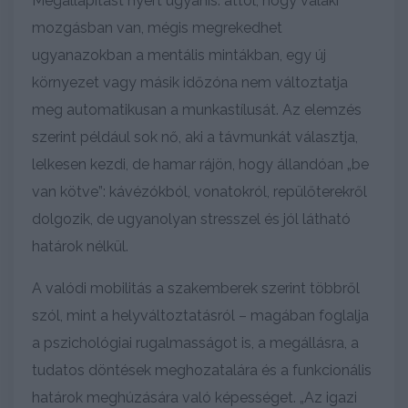
Megállapítást nyert ugyanis: attól, hogy valaki
mozgásban van, mégis megrekedhet
ugyanazokban a mentális mintákban, egy új
környezet vagy másik időzóna nem változtatja
meg automatikusan a munkastílusát. Az elemzés
szerint például sok nő, aki a távmunkát választja,
lelkesen kezdi, de hamar rájön, hogy állandóan „be
van kötve”: kávézókból, vonatokról, repülőterekről
dolgozik, de ugyanolyan stresszel és jól látható
határok nélkül.
A valódi mobilitás a szakemberek szerint többről
szól, mint a helyváltoztatásról – magában foglalja
a pszichológiai rugalmasságot is, a megállásra, a
tudatos döntések meghozatalára és a funkcionális
határok meghúzására való képességet. „Az igazi