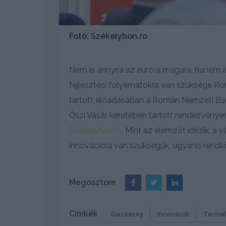
Fotó: Székelyhon.ro
Nem is annyira az euróra magára, hanem 
fejlesztési folyamatokra van szüksége R
tartott előadásában a Román Nemzeti Bank
Őszi Vásár keretében tartott rendezvényen
Székelyhon.ro
. Mint az elemzőt idézik, a
innovációra van szükségük, ugyanis rendkív
Megosztom
Címkék
Gazdaság
Innováció
Terme