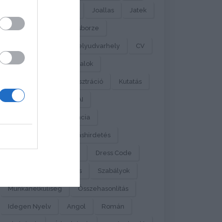
Pontkom
Eloadas
Joallas
Jatek
Allashirdetes
Allasborze
Csikszereda
Szekelyudvarhely
CV
Munkaerőpiac
Fiatalok
Pályakezdők
Regisztráció
Kutatás
Végzősök
MI
AI
Mesterséges Intelligencia
Munkaerőpiac
Álláshirdetés
Jogszabály
Előírás
Dress Code
Munkahelyi Öltözködés
Szabályok
Munkanélküliség
Összehasonlítás
Idegen Nyelv
Angol
Román