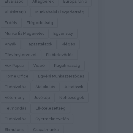
Elvárások
Átlagbérek
Európai Unió
Állásinterjú
Munkahelyi Elégedettség
Erdély
Elégedettség
Munka És Magánélet
Egyensúly
Anyák
Tapasztalatok
Kiégés
Törvénytervezet
Elköteleződés
Vox Populi
Videó
Rugalmasság
Home Office
Egyéni Munkaszerződés
Tudnivalók
Átalakulás
Juttatások
Vélemény
Jövőkép
Nehézségek
Felmondás
Elkötelezettség
Tudnivalók
Gyermeknevelés
Stimulens
Csapatmunka