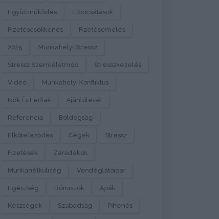
Együttműködés
Elbocsátások
Fizetéscsökkenés
Fizetésemelés
2025
Munkahelyi Stressz
Stressz Szemléletmód
Stresszkezelés
Videó
Munkahelyi Konfliktus
Nők És Férfiak
Ajánlólevél
Referencia
Boldogság
Elköteleződés
Cégek
Stressz
Fizetések
Záradékok
Munkanélküliség
Vendéglátóipar
Egészség
Bónuszok
Apák
Készségek
Szabadság
Pihenés