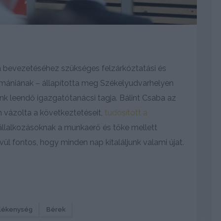
a bevezetéséhez szükséges felzárkóztatási és
omániának – állapította meg Székelyudvarhelyen
 leendő igazgatótanácsi tagja. Bálint Csaba az
 vázolta a következtetéseit,
tudósított a
 vállalkozásoknak a munkaerő és tőke mellett
ül fontos, hogy minden nap kitaláljunk valami újat.
lékenység
Bérek