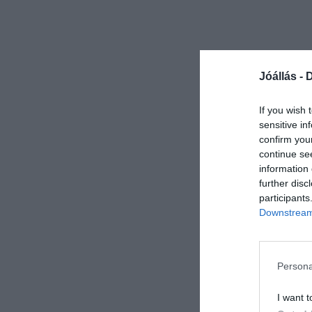
Jóállás -
D
If you wish 
sensitive in
confirm you
continue se
information 
further disc
participants
Downstream 
Persona
I want t