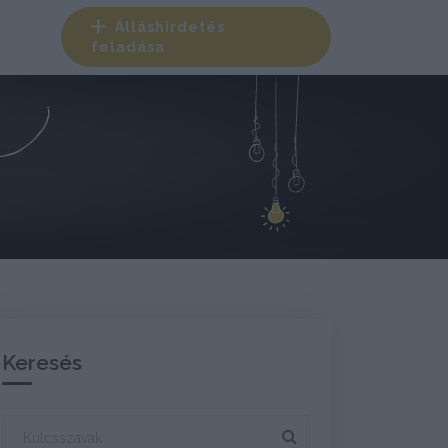
Álláshirdetés
feladása
Keresés
szavak