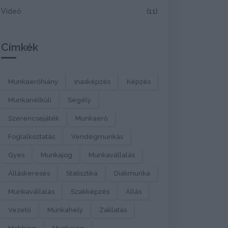
Videó
(11)
Címkék
Munkaerőhiány
Inasképzés
Képzés
Munkanélküli
Segély
Szerencsejáték
Munkaerő
Foglalkoztatás
Vendégmunkás
Gyes
Munkajog
Munkavállalás
Álláskeresés
Statisztika
Diákmunka
Munkavállalás
Szakképzés
Állás
Vezető
Munkahely
Zaklatás