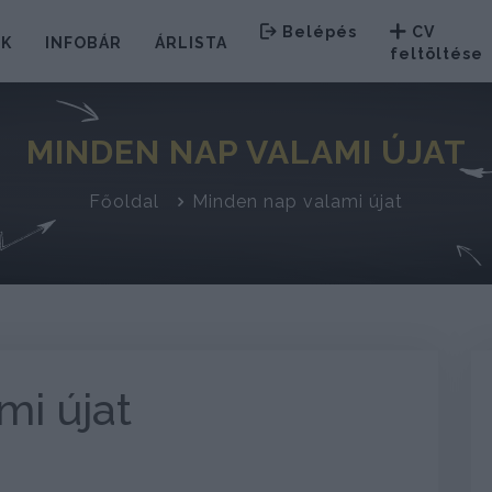
Belépés
CV
EK
INFOBÁR
ÁRLISTA
feltöltése
MINDEN NAP VALAMI ÚJAT
Főoldal
Minden nap valami újat
mi újat
Kulcs