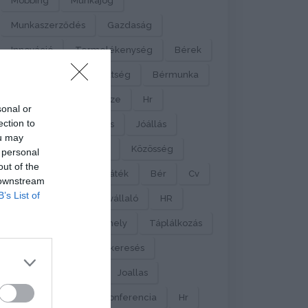
Mobbing
Munkajog
Munkaszerződés
Gazdaság
Innováció
Termelékenység
Bérek
Minimálbér
Bérköltség
Bérmunka
Textilipar
Állásbörze
Hr
sonal or
ection to
Statisztika
Elemzés
Jóállás
ou may
Állásportál
Csapat
Közösség
 personal
out of the
Vibe
Jóállás
Játék
Bér
Cv
 downstream
B’s List of
Önéletrajz
Munkavállaló
HR
Munkaadó
Munkahely
Táplálkozás
Home Office
Álláskeresés
József Attila
Cv
Joallas
PontKom
Online Konferencia
Hr