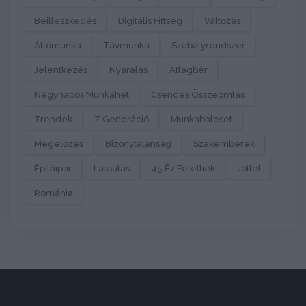
Beilleszkedés
Digitális Fittség
Változás
Állómunka
Távmunka
Szabályrendszer
Jelentkezés
Nyaralás
Átlagbér
Négynapos Munkahét
Csendes Összeomlás
Trendek
Z Generáció
Munkabaleset
Megelőzés
Bizonytalanság
Szakemberek
Építőipar
Lassulás
45 Év Felettiek
Jóllét
Románia