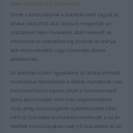
Nem népszerű a távmunka
Ennek a korosztálynak a stabilitás iránti vágyát az
általuk választott állás típusa is megerősíti: 90
százalékuk teljes munkaidős állást keresett, és
mindössze 10 százalékra rúg azoknak az aránya,
akik részmunkaidős vagy szezonális állásra
jelentkeztek.
Az elemzés szerint ugyanakkor az általuk preferált
munkastílus tekintetében is eltérés mutatkozik más
korcsoportokhoz képest, mivel a távmunka iránti
igény alacsonyabb, mint más szegmensekben.
Azaz amíg összességében a jelentkezések több
mint 15 százaléka távmunkára vonatkozik, a 45 év
felettiek korosztályában csak 5,6 százalékos ez az