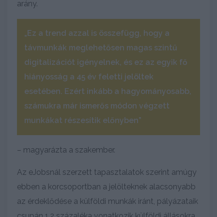
arány.
„Ez a trend azzal is összefügg, hogy a
távmunkák meglehetősen magas szintű
digitalizációt igényelnek, és ez az egyik fő
hiányosság a 45 év feletti jelöltek
esetében. Ezért inkább a hagyományosabb,
számukra már ismerős módon végzett
munkákat részesítik előnyben”
– magyarázta a szakember.
Az eJobsnál szerzett tapasztalatok szerint amúgy
ebben a korcsoportban a jelölteknek alacsonyabb
az érdeklődése a külföldi munkák iránt, pályázataik
csupán 1,2 százaléka vonatkozik külföldi állásokra.