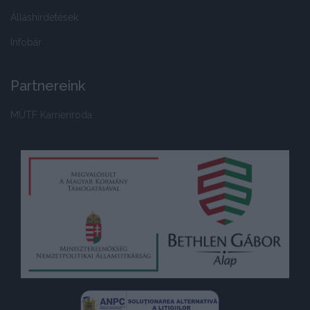
Álláshirdetések
Infobár
Partnereink
MÜTF Karrieriroda