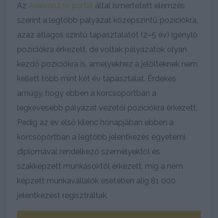
Az
Adevărul.ro portál
által ismertetett elemzés
szerint a legtöbb pályázat középszintű pozíciókra,
azaz átlagos szintű tapasztalatot (2–5 év) igénylő
pozíciókra érkezett, de voltak pályázatok olyan
kezdő pozíciókra is, amelyekhez a jelölteknek nem
kellett több mint két év tapasztalat. Érdekes
amúgy, hogy ebben a korcsoportban a
legkevesebb pályázat vezetői pozíciókra érkezett.
Pedig az év első kilenc hónapjában ebben a
korcsoportban a legtöbb jelentkezés egyetemi
diplomával rendelkező személyektől és
szakképzett munkásoktól érkezett, míg a nem
képzett munkavállalók esetében alig 81 000
jelentkezést regisztráltak.