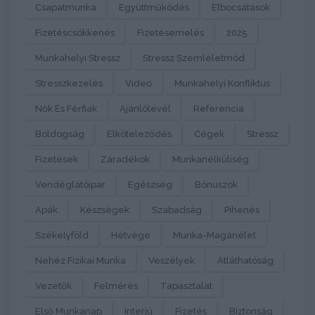
Csapatmunka
Együttműködés
Elbocsátások
Fizetéscsökkenés
Fizetésemelés
2025
Munkahelyi Stressz
Stressz Szemléletmód
Stresszkezelés
Videó
Munkahelyi Konfliktus
Nők És Férfiak
Ajánlólevél
Referencia
Boldogság
Elköteleződés
Cégek
Stressz
Fizetések
Záradékok
Munkanélküliség
Vendéglátóipar
Egészség
Bónuszok
Apák
Készségek
Szabadság
Pihenés
Székelyföld
Hétvége
Munka-Magánélet
Nehéz Fizikai Munka
Veszélyek
Átláthatóság
Vezetők
Felmérés
Tapasztalat
Első Munkanap
Interjú
Fizetés
Biztonság