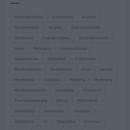
Munkaerőhiány
Inasképzés
Képzés
Munkanélküli
Segély
Szerencsejáték
Munkaerő
Foglalkoztatás
Vendégmunkás
Gyes
Munkajog
Munkavállalás
Álláskeresés
Statisztika
Diákmunka
Munkavállalás
Szakképzés
Állás
Vezető
Munkahely
Zaklatás
Mobbing
Munkajog
Munkaszerződés
Gazdaság
Innováció
Termelékenység
Bérek
Minimálbér
Bérköltség
Bérmunka
Textilipar
Állásbörze
Hr
Statisztika
Elemzés