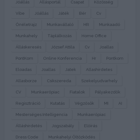
Jóállás
Állásportál
Csapat
Közösség
Vibe
Jóállás
Játék
Bér
Cv
Önéletrajz
Munkavállaló
HR
Munkaadó
Munkahely
Táplálkozás
Home Office
Álláskeresés
József Attila
Cv
Joallas
PontKom
Online Konferencia
Hr
Pontkom
Eloadas
Joallas
Jatek
Allashirdetes
Allasborze
Csikszereda
Szekelyudvarhely
CV
Munkaerőpiac
Fiatalok
Pályakezdők
Regisztráció
Kutatás
Végzősök
MI
AI
Mesterséges Intelligencia
Munkaerőpiac
Álláshirdetés
Jogszabály
Előírás
Dress Code
Munkahelyi Öltözködés