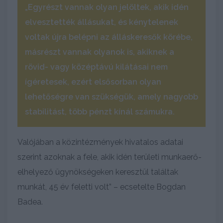
„Egyrészt vannak olyan jelöltek, akik idén
elvesztették állásukat, és kénytelenek
voltak újra belépni az álláskeresők körébe,
másrészt vannak olyanok is, akiknek a
rövid- vagy középtávú kilátásai nem
ígéretesek, ezért elsősorban olyan
lehetőségre van szükségük, amely nagyobb
stabilitást, több pénzt kínál számukra.
Valójában a közintézmények hivatalos adatai
szerint azoknak a fele, akik idén területi munkaerő-
elhelyező ügynökségeken keresztül találtak
munkát, 45 év feletti volt” – ecsetelte Bogdan
Badea.