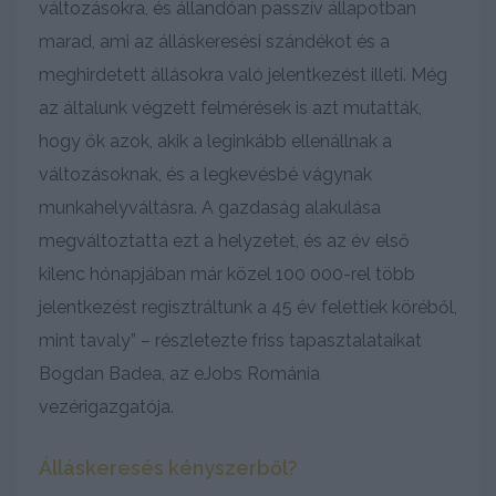
változásokra, és állandóan passzív állapotban
marad, ami az álláskeresési szándékot és a
meghirdetett állásokra való jelentkezést illeti. Még
az általunk végzett felmérések is azt mutatták,
hogy ők azok, akik a leginkább ellenállnak a
változásoknak, és a legkevésbé vágynak
munkahelyváltásra. A gazdaság alakulása
megváltoztatta ezt a helyzetet, és az év első
kilenc hónapjában már közel 100 000-rel több
jelentkezést regisztráltunk a 45 év felettiek köréből,
mint tavaly” – részletezte friss tapasztalataikat
Bogdan Badea, az eJobs Románia
vezérigazgatója.
Álláskeresés kényszerből?