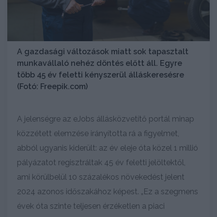
A gazdasági változások miatt sok tapasztalt
munkavállaló nehéz döntés előtt áll. Egyre
több 45 év feletti kényszerül álláskeresésre
(Fotó: Freepik.com)
A jelenségre az eJobs állásközvetítő portál minap
közzétett elemzése irányította rá a figyelmet,
abból ugyanis kiderült: az év eleje óta közel 1 millió
pályázatot regisztráltak 45 év feletti jelöltektől,
ami körülbelül 10 százalékos növekedést jelent
2024 azonos időszakához képest. „Ez a szegmens
évek óta szinte teljesen érzéketlen a piaci