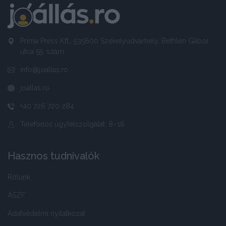
Príma Press Kft., 535600 Székelyudvarhely, Bethlen Gábor
utca 55. szám
info@joallas.ro
joallas.ro
+40 726 720 284
Telefonos ügyfélszolgálat: 8–16
Hasznos tudnivalók
Rólunk
ÁSZF
Adatvédelmi nyilatkozat