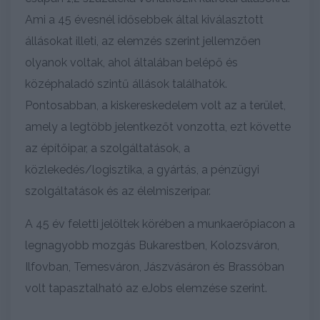
Ami a 45 évesnél idősebbek által kiválasztott
állásokat illeti, az elemzés szerint jellemzően
olyanok voltak, ahol általában belépő és
középhaladó szintű állások találhatók.
Pontosabban, a kiskereskedelem volt az a terület,
amely a legtöbb jelentkezőt vonzotta, ezt követte
az építőipar, a szolgáltatások, a
közlekedés/logisztika, a gyártás, a pénzügyi
szolgáltatások és az élelmiszeripar.
A 45 év feletti jelöltek körében a munkaerőpiacon a
legnagyobb mozgás Bukarestben, Kolozsváron,
Ilfovban, Temesváron, Jászvásáron és Brassóban
volt tapasztalható az eJobs elemzése szerint.