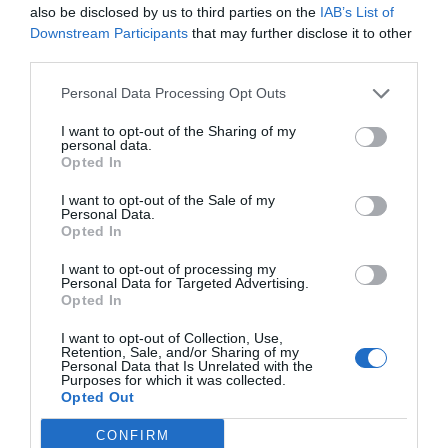
also be disclosed by us to third parties on the
IAB’s List of
Legfrissebb bejegyzések
Downstream Participants
that may further disclose it to other
third parties.
Munkanélküliség: eltérő trendek a
Personal Data Processing Opt Outs
székelyföldi megyékben
I want to opt-out of the Sharing of my
2026. 01. 05.
personal data.
Opted In
Nőtt a munkanélküliség a
I want to opt-out of the Sale of my
székelyföldi megyékben
Personal Data.
Opted In
2025. 12. 09.
I want to opt-out of processing my
Végletek között a székelyföldi
Personal Data for Targeted Advertising.
Opted In
megyék munkanélküliségi rátája
2025. 10. 31.
I want to opt-out of Collection, Use,
Retention, Sale, and/or Sharing of my
Personal Data that Is Unrelated with the
Purposes for which it was collected.
Opted Out
Kategóriák
CONFIRM