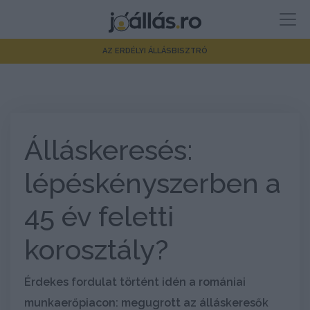
AZ ERDÉLYI ÁLLÁSBISZTRÓ
Álláskeresés:
lépéskényszerben a
45 év feletti
korosztály?
Érdekes fordulat történt idén a romániai
munkaerőpiacon: megugrott az álláskeresők