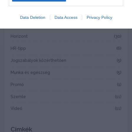
Összes
(131)
Data Deletion
Data Access
Privacy Policy
Elemzés
(62)
Horizont
(30)
HR-tipp
(6)
Jogszabályok közérthetően
(5)
Munka és egészség
(5)
Promó
(1)
Szemle
(11)
Videó
(11)
Címkék