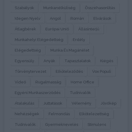
Szabályok
Munkanélküliség
Összehasonlítás
Idegen Nyelv
Angol
Román
Elvárások
Átlagbérek
Európai Unió
Állásinterjú
Munkahelyi Elégedettség
Erdély
Elégedettség
Munka És Magánélet
Egyensúly
Anyák
Tapasztalatok
Kiégés
Törvénytervezet
Elköteleződés
Vox Populi
Videó
Rugalmasság
Home Office
Egyéni Munkaszerződés
Tudnivalók
Átalakulás
Juttatások
Vélemény
Jövőkép
Nehézségek
Felmondás
Elkötelezettség
Tudnivalók
Gyermeknevelés
Stimulens