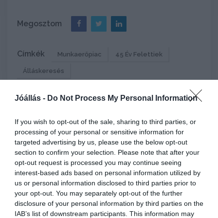
Megosztom
Címkék
Munkaerőpiac
45 Év Felettiek
Álláskeresés
Jóállás -
Do Not Process My Personal Information
If you wish to opt-out of the sale, sharing to third parties, or
processing of your personal or sensitive information for
targeted advertising by us, please use the below opt-out
Keresés
section to confirm your selection. Please note that after your
opt-out request is processed you may continue seeing
interest-based ads based on personal information utilized by
Kulcsszavak
us or personal information disclosed to third parties prior to
your opt-out. You may separately opt-out of the further
disclosure of your personal information by third parties on the
IAB’s list of downstream participants. This information may