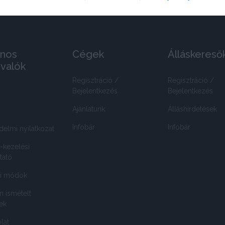
nos
Cégek
Álláskereső
ivalók
Regisztráció /
Regisztráció /
Bejelentkezés
Bejelentkezés
Ajánlatunk
Álláshirdetések
Infobár
Infobár
delmi nyilatkozat
-kezelési
tató
si módok
n ismételt
ek
lat