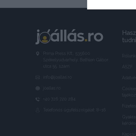
Hasz
tudn
Príma Press Kft., 535600
Rólunk
Székelyudvarhely, Bethlen Gábor
utca 55. szám
ÁSZF
info@joallas.ro
Adatvé
joallas.ro
Cookie
tájékoz
+40 726 720 284
Fizeté
Telefonos ügyfélszolgálat: 8–16
Gyakra
kérdés
Kapcso