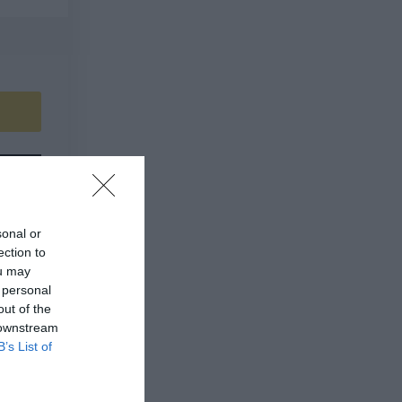
sonal or
ection to
ou may
 personal
out of the
 downstream
B’s List of