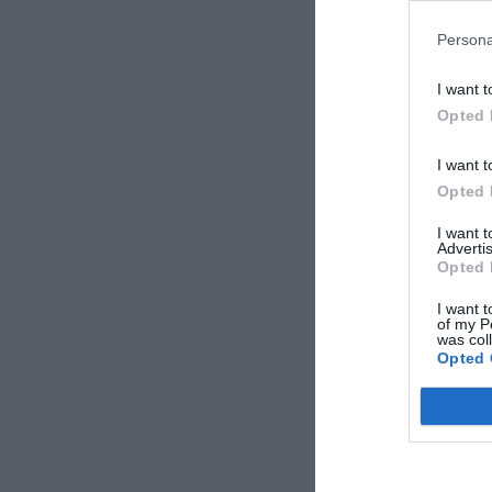
Persona
I want t
Opted 
I want t
Opted 
I want 
Advertis
Opted 
I want t
of my P
was col
Opted 