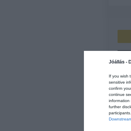
Jóállás -
D
If you wish 
sensitive in
confirm you
continue se
information 
further disc
participants
Downstream 