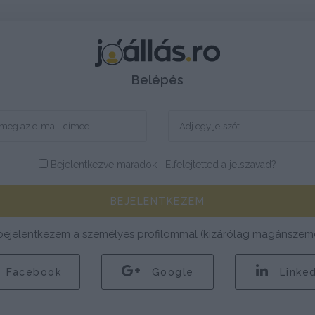
Belépés
Bejelentkezve maradok
Elfelejtetted a jelszavad?
BEJELENTKEZEM
bejelentkezem a személyes profilommal (kizárólag magánszemé
Facebook
Google
Linked