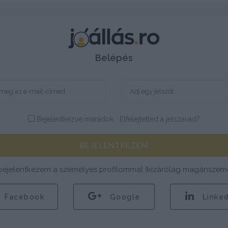
Belépés
Bejelentkezve maradok
Elfelejtetted a jelszavad?
BEJELENTKEZEM
bejelentkezem a személyes profilommal (kizárólag magánszemé
Facebook
Google
Linked