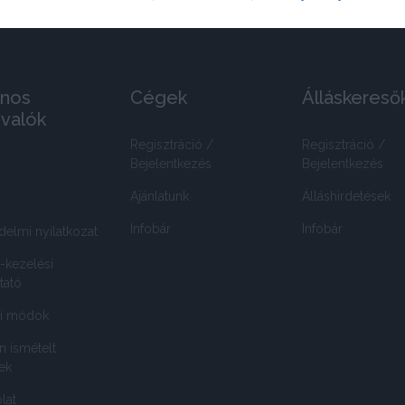
nos
Cégek
Álláskereső
ivalók
Regisztráció /
Regisztráció /
Bejelentkezés
Bejelentkezés
Ajánlatunk
Álláshirdetések
Infobár
Infobár
delmi nyilatkozat
-kezelési
tató
si módok
n ismételt
ek
lat