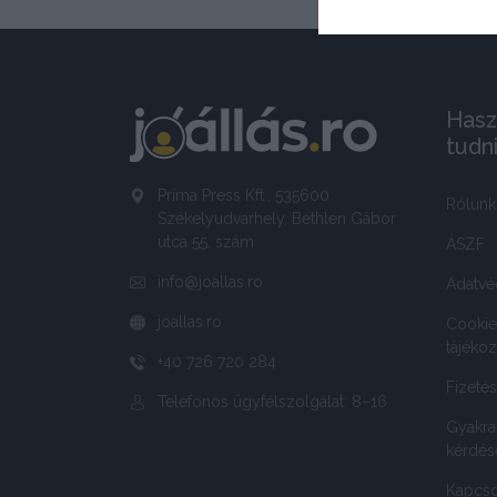
Hasz
tudn
Príma Press Kft., 535600
Rólunk
Székelyudvarhely, Bethlen Gábor
utca 55. szám
ÁSZF
info@joallas.ro
Adatvé
joallas.ro
Cookie
tájékoz
+40 726 720 284
Fizeté
Telefonos ügyfélszolgálat: 8–16
Gyakra
kérdés
Kapcso