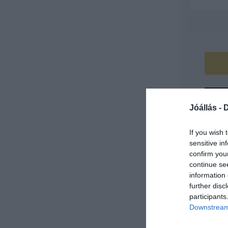
Jóállás -
D
If you wish 
sensitive in
confirm you
continue se
information 
further disc
participants
Downstream 