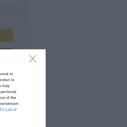
sonal or
ection to
ou may
 personal
out of the
 downstream
B’s List of