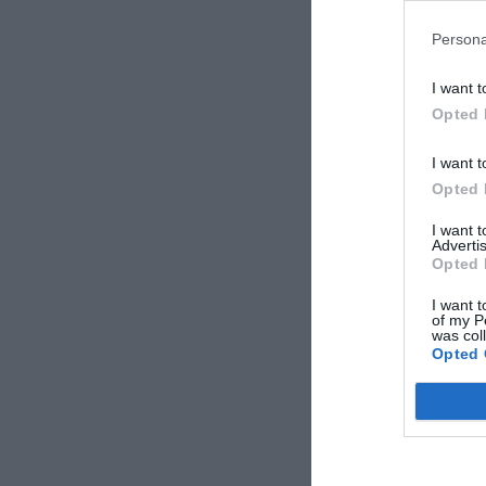
Persona
I want t
Opted 
I want t
Opted 
I want 
Advertis
Opted 
I want t
of my P
was col
Opted 