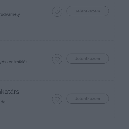
Jelentkezem
yudvarhely
Jelentkezem
yószentmiklós
nkatárs
Jelentkezem
eda