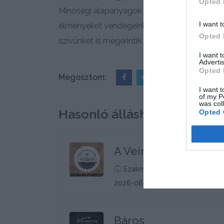
Opted 
Minőségi alapanyagok felhasználásával és k
I want t
élményeket vendégeink számára, amelyek ne
Opted 
szívünket is megérintik.
I want 
Advertis
Opted 
Megosztom:
I want t
of my P
was col
Hasonló álláshirdetések
Opted 
A Veiron Forest bőví
Szakmunka / Fizikai munka
2026-08-18
Báros