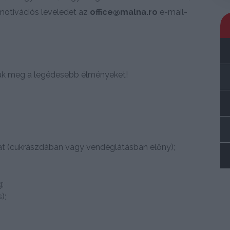
 motivációs leveledet az
office@malna.ro
e-mail-
sük meg a legédesebb élményeket!
t (cukrászdában vagy vendéglátásban előny);
;
);