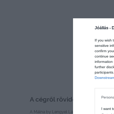
Jóállás -
D
If you wish 
sensitive in
confirm you
continue se
information 
further disc
participants
Downstream 
Persona
A cégről röviden
I want t
A Málna by Lengyel László Levente cukrászda