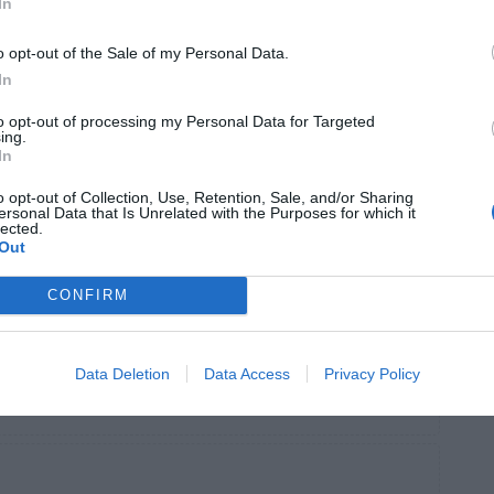
In
iemelkedő szakmai tudással kínálunk olyan édes
o opt-out of the Sale of my Personal Data.
mcsak az ízek világába kalauzolnak, hanem a
In
to opt-out of processing my Personal Data for Targeted
ing.
In
o opt-out of Collection, Use, Retention, Sale, and/or Sharing
ersonal Data that Is Unrelated with the Purposes for which it
lected.
Out
CONFIRM
ti csapatát
Jelentkezem
Hargita, Szentegyháza
Data Deletion
Data Access
Privacy Policy