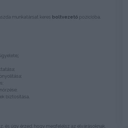
szda munkatársat keres
boltvezető
pozícióba.
lügyelete
;
tatása;
nyolítása;
s;
enőrzése;
k biztosítása.
z, és úgy érzed, hogy megfelelsz az elvárásoknak,