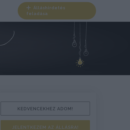
Álláshirdetés
feladása
KEDVENCEKHEZ ADOM!
JELENTKEZEM AZ ÁLLÁSRA!