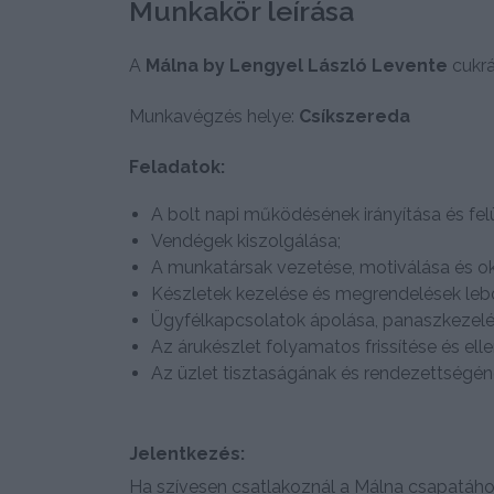
Munkakör leírása
A
Málna by Lengyel László Levente
cukrá
Munkavégzés helye:
Csíkszereda
Feladatok:
A bolt napi működésének irányítása és fe
Vendégek kiszolgálása;
A munkatársak vezetése, motiválása és ok
Készletek kezelése és megrendelések lebo
Ügyfélkapcsolatok ápolása, panaszkezelé
Az árukészlet folyamatos frissítése és ell
Az üzlet tisztaságának és rendezettségéne
Jelentkezés:
Ha szívesen csatlakoznál a Málna csapatáho