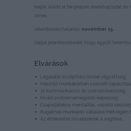
kérjük, küldd el fényképes önéletrajzodat és
címre.
Jelentkezési határidő:
november 15.
Várjuk jelentkezésedet, hogy együtt teremt
Elvárások
Legalább középfokú iskolai végzettség;
Hasonló munkakörben szerzett tapasztala
Jó kommunikációs és szervezőkészség;
Kiváló problémamegoldó képesség;
Csapatjátékos mentalitás, vezetői készség
Rugalmas munkaidő vállalása (hétvégén is
Az értékesítés növelésének a segítése.