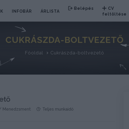
Belépés
CV
EK
INFOBÁR
ÁRLISTA
feltöltése
CUKRÁSZDA-BOLTVEZETŐ
Főoldal
Cukrászda-boltvezető
ető
/ Menedzsment
Teljes munkaidő