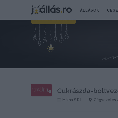
ÁLLÁSOK
CÉG
AZ ERDÉLYI ÁLLÁSBISZTRÓ
Cukrászda-boltvez
Málna S.R.L.
Cégvezetés 