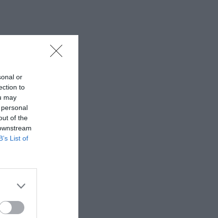
sonal or
ection to
ou may
 personal
out of the
 downstream
B’s List of