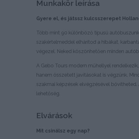
Munkakör leírása
Gyere el, és játssz kulcsszerepet Holla
Több mint 90 különböző típusú autóbuszunk
szakértelmeddel elhárítod a hibákat, karbant
végezel. Neked köszönhetően minden autóbu
A Gebo Tours modern műhellyel rendelkezik,
hanem összetett javításokat is végzünk. Min
szakmai képzések elvégzésével bővítheted. 
lehetőség.
Elvárások
Mit csinálsz egy nap?