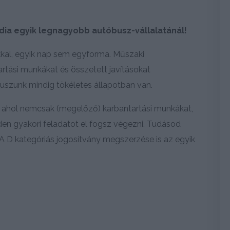
ndia egyik legnagyobb autóbusz-vállalatánál!
kal, egyik nap sem egyforma. Műszaki
artási munkákat és összetett javításokat
szunk mindig tökéletes állapotban van.
 ahol nemcsak (megelőző) karbantartási munkákat,
den gyakori feladatot el fogsz végezni. Tudásod
A D kategóriás jogosítvány megszerzése is az egyik