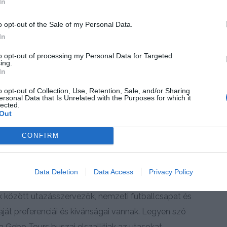
In
o opt-out of the Sale of my Personal Data.
In
to opt-out of processing my Personal Data for Targeted
ing.
In
o opt-out of Collection, Use, Retention, Sale, and/or Sharing
ersonal Data that Is Unrelated with the Purposes for which it
lected.
Out
CONFIRM
ak ugyanazon cél érdekében, hogy tökéletes utazást
Data Deletion
Data Access
Privacy Policy
 Észak-Hollandia legnagyobb autóbusz-társasága, és
k között utazásszervezők, nemzeti futballcsapat és
ját preferenciái és kívánságai vannak. Legyen szó
 Gebo Tours buszai elszallitjak az utasokat.