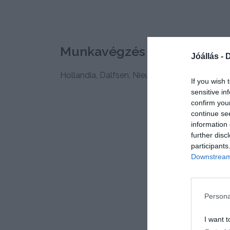
Munkavégzés címe
Jóállás -
D
Hollandia, Dalfsen, Nieuwleusen Den Hulst 1
If you wish 
sensitive in
confirm you
continue se
information 
further disc
participants
Downstream 
Persona
I want t