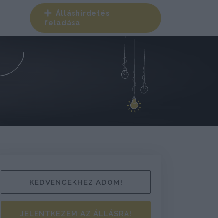
Álláshirdetés
feladása
KEDVENCEKHEZ ADOM!
JELENTKEZEM AZ ÁLLÁSRA!