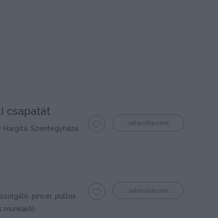
ti csapatát
Jelentkezem
Hargita, Szentegyháza
Jelentkezem
szolgáló, pincér, pultos
s munkaidő