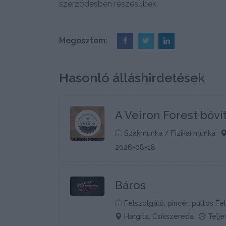
szerzödésben részesültek.
Megosztom:
Hasonló álláshirdetések
A Veiron Forest bőví
Szakmunka / Fizikai munka
2026-08-18
Báros
Felszolgáló, pincér, pultos Fel
Hargita, Csíkszereda
Telje