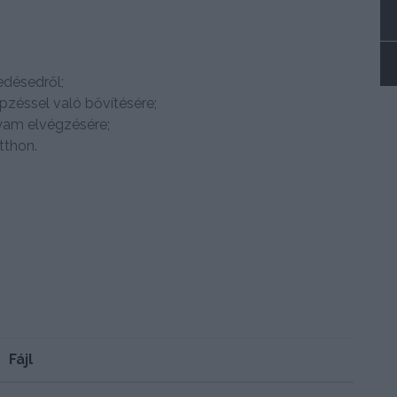
edésedről;
zéssel való bővítésére;
yam elvégzésére;
tthon.
Fájl