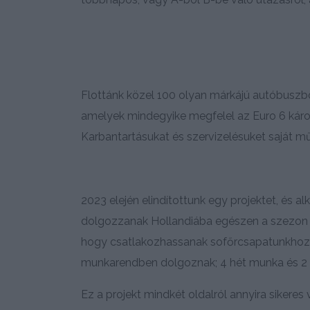
Flottánk közel 100 olyan márkájú autóbuszbó
amelyek mindegyike megfelel az Euro 6 kár
Karbantartásukat és szervizelésuket saját mű
2023 elején elindítottunk egy projektet, és 
dolgozzanak Hollandiába egészen a szezon v
hogy csatlakozhassanak sofőrcsapatunkhoz. Sz
munkarendben dolgoznak; 4 hét munka és 2 hét 
Ez a projekt mindkét oldalról annyira sikeres