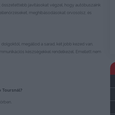
 összetettebb javításokat végzel, hogy autóbuszaink
i ellenőrzéseket, meghibásodásokat orvosolsz, és
 dolgoktól, megállod a sarad, két jobb kezed van,
kommunikációs készségekkel rendelkezel. Emellett nem
o Toursnál?
örben.