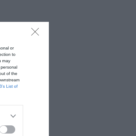
sonal or
ection to
ou may
 personal
out of the
 downstream
B’s List of