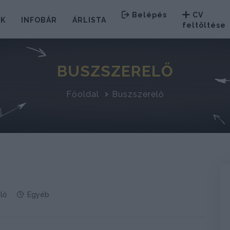
Belépés
CV
EK
INFOBÁR
ÁRLISTA
feltöltése
BUSZSZERELŐ
Főoldal
Buszszerelő
lő
Egyéb