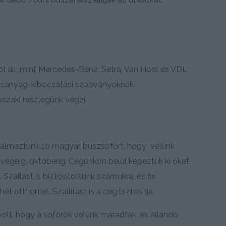
l áll, mint Mercedes-Benz, Setra, Van Hool és VDL,
osanyag-kibocsátási szabványoknak.
szaki részlegünk végzi.
alkalmaztunk 10 magyar buszsofőrt, hogy velünk
égéig, októberig. Cégünkön belül képeztük ki őket,
allast is biztositottunk számukra, és fix
otthonlet. Szallitast is a ceg biztositja.
 volt, hogy a sofőrök velünk maradtak, és állando