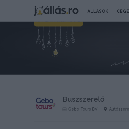
ÁLLÁSOK
CÉG
AZ ERDÉLYI ÁLLÁSBISZTRÓ
Buszszerelő
Gebo Tours BV
Autószere