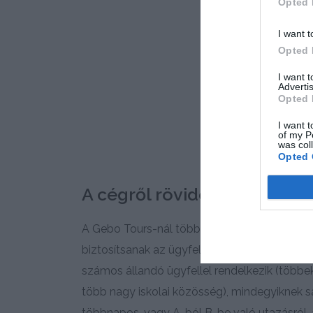
Opted 
I want t
Opted 
I want 
Advertis
Opted 
I want t
of my P
was col
Opted 
A cégről röviden
A Gebo Tours-nál több mint 200-an dolgozn
biztosítsanak az ügyfeleknek! A Gebo Tours
számos állandó ügyfellel rendelkezik (többe
több nagy iskolai közösség), mindegyiknek sa
többnapos, vagy A-ból B-be való utazásról, a