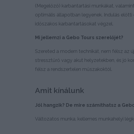
(Megelőző) karbantartási munkákat, valamint
optimális állapotban legyenek. Indulás előtt
időszakos karbantartásokat végzel.
Mi jellemzi a Gebo Tours szerelőjét?
Szereted a modern technikát, nem félsz az új
stressztűrő vagy akut helyzetekben, és jó 
félsz a rendszertelen műszakoktól.
Amit kínálunk
Jól hangzik? De mire számíthatsz a Geb
Változatos munka, kellemes munkahelyi légk