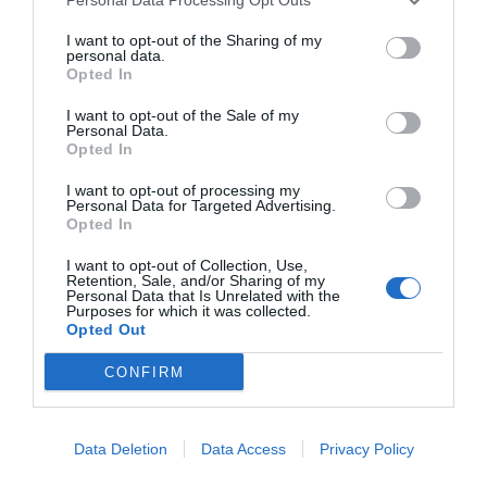
JELENTKEZEM AZ ÁLLÁSRA!
I want to opt-out of the Sharing of my
personal data.
Opted In
I want to opt-out of the Sale of my
Az állás áttekintése
Personal Data.
Opted In
I want to opt-out of processing my
Nettó fizetés
Personal Data for Targeted Advertising.
3000 - 0 / hó
Opted In
I want to opt-out of Collection, Use,
Munkavégzés
Retention, Sale, and/or Sharing of my
Külföld
Personal Data that Is Unrelated with the
Purposes for which it was collected.
Opted Out
Foglalkoztatás jellege
Egyéb
CONFIRM
Minimálisan elvárt végzettség
Középfokú végzettség
Data Deletion
Data Access
Privacy Policy
Járművezetői engedély