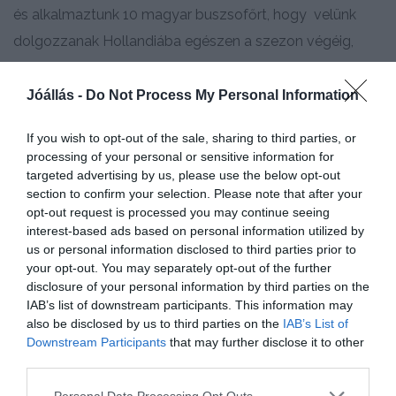
és alkalmaztunk 10 magyar buszsofőrt, hogy velünk
dolgozzanak Hollandiába egészen a szezon végéig,
októberig. Cégünkön belül képeztük ki őket, hogy
csatlakozhassanak sofőrcsapatunkhoz. Szallast is
Jóállás -
Do Not Process My Personal Information
biztositottunk számukra, és fix munkarendben
If you wish to opt-out of the sale, sharing to third parties, or
dolgoznak; 4 hét munka és 2 hét otthonlet. Szallitast is a
processing of your personal or sensitive information for
ceg biztositja.
targeted advertising by us, please use the below opt-out
section to confirm your selection. Please note that after your
opt-out request is processed you may continue seeing
Ez a projekt mindkét oldalról annyira sikeres volt, hogy a
interest-based ads based on personal information utilized by
sofőrök velünk maradtak, és állando szerzödésben
us or personal information disclosed to third parties prior to
részesültek.
your opt-out. You may separately opt-out of the further
disclosure of your personal information by third parties on the
IAB’s list of downstream participants. This information may
also be disclosed by us to third parties on the
IAB’s List of
Downstream Participants
that may further disclose it to other
third parties.
KEDVENCEKHEZ ADOM!
Personal Data Processing Opt Outs