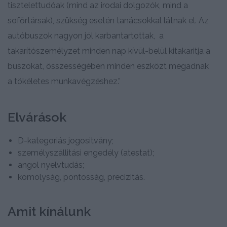
tisztelettudóak (mind az irodai dolgozók, mind a
sofőrtársak), szükség esetén tanácsokkal látnak el. Az
autóbuszok nagyon jól karbantartottak, a
takarítószemélyzet minden nap kívül-belül kitakaritja a
buszokat, összességében minden eszközt megadnak
a tökéletes munkavégzéshez.”
Elvárások
D-kategoriás jogositvány;
személyszállitási engedély (atestat);
angol nyelvtudás;
komolyság, pontosság, precizitás.
Amit kínálunk