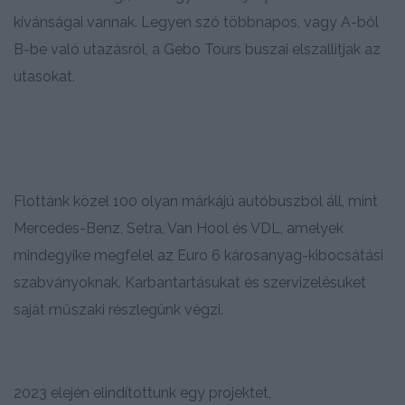
kívánságai vannak. Legyen szó többnapos, vagy A-ból
B-be való utazásról, a Gebo Tours buszai elszallitjak az
utasokat.
Flottánk közel 100 olyan márkájú autóbuszból áll, mint
Mercedes-Benz, Setra, Van Hool és VDL, amelyek
mindegyike megfelel az Euro 6 károsanyag-kibocsátási
szabványoknak. Karbantartásukat és szervizelésuket
saját műszaki részlegünk végzi.
2023 elején elindítottunk egy projektet,