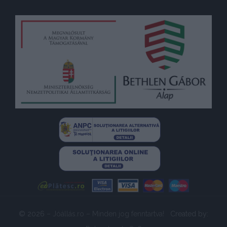
© 2026
– Jóállás.ro – Minden jog fenntartva!
Created by: