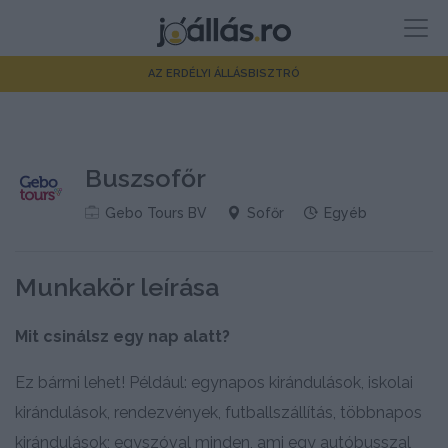
AZ ERDÉLYI ÁLLÁSBISZTRÓ
Buszsofőr
Gebo Tours BV
Sofőr
Egyéb
Munkakör leírása
Mit csinálsz egy nap alatt?
Ez bármi lehet! Például: egynapos kirándulások, iskolai
kirándulások, rendezvények, futballszállítás, többnapos
kirándulások; egyszóval minden, ami egy autóbusszal