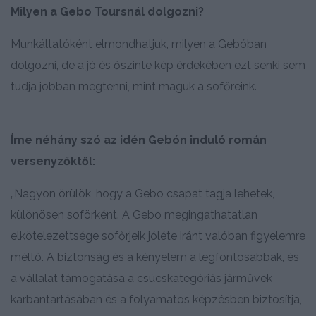
Milyen a Gebo Toursnál dolgozni?
Munkáltatóként elmondhatjuk, milyen a Gebóban
dolgozni, de a jó és őszinte kép érdekében ezt senki sem
tudja jobban megtenni, mint maguk a sofőreink.
Íme néhány szó az idén Gebón induló román
versenyzőktől:
„Nagyon örülök, hogy a Gebo csapat tagja lehetek,
különösen soförként. A Gebo megingathatatlan
elkötelezettsége sofőrjeik jóléte iránt valóban figyelemre
méltó. A biztonság és a kényelem a legfontosabbak, és
a vállalat támogatása a csúcskategóriás járművek
karbantartásában és a folyamatos képzésben biztosítja,