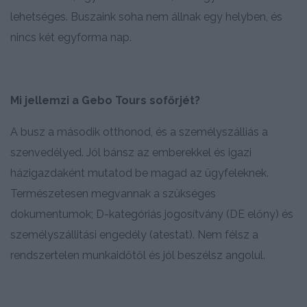
lehetséges. Buszaink soha nem állnak egy helyben, és
nincs két egyforma nap.
Mi jellemzi a Gebo Tours sofőrjét?
A busz a második otthonod, és a személyszálliás a
szenvedélyed. Jól bánsz az emberekkel és igazi
házigazdaként mutatod be magad az ügyfeleknek.
Természetesen megvannak a szükséges
dokumentumok; D-kategóriás jogosítvány (DE előny) és
személyszállitási engedély (atestat). Nem félsz a
rendszertelen munkaidőtől és jól beszélsz angolul.