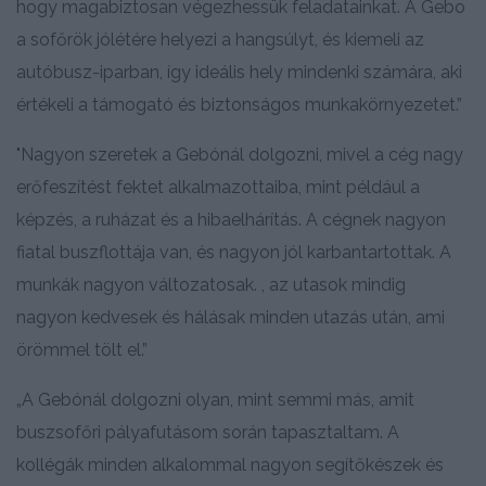
hogy magabiztosan végezhessük feladatainkat. A Gebo
a sofőrök jólétére helyezi a hangsúlyt, és kiemeli az
autóbusz-iparban, így ideális hely mindenki számára, aki
értékeli a támogató és biztonságos munkakörnyezetet.”
"Nagyon szeretek a Gebónál dolgozni, mivel a cég nagy
erőfeszítést fektet alkalmazottaiba, mint például a
képzés, a ruházat és a hibaelhárítás. A cégnek nagyon
fiatal buszflottája van, és nagyon jól karbantartottak. A
munkák nagyon változatosak. , az utasok mindig
nagyon kedvesek és hálásak minden utazás után, ami
örömmel tölt el.”
„A Gebónál dolgozni olyan, mint semmi más, amit
buszsofőri pályafutásom során tapasztaltam. A
kollégák minden alkalommal nagyon segítőkészek és