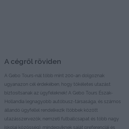
A cégről röviden
A Gebo Tours-nál több mint 200-an dolgoznak
ugyanazon cél érdekében, hogy tökéletes utazást
biztosítsanak az ügyfeleknek! A Gebo Tours Észak-
Hollandia legnagyobb autóbusz-társasága, és számos
állandó ügyfellel rendelkezik (többek között
utazásszervezők, nemzeti futballcsapat és több nagy
iskolai közösség), mindegyiknek saját preferenciái és