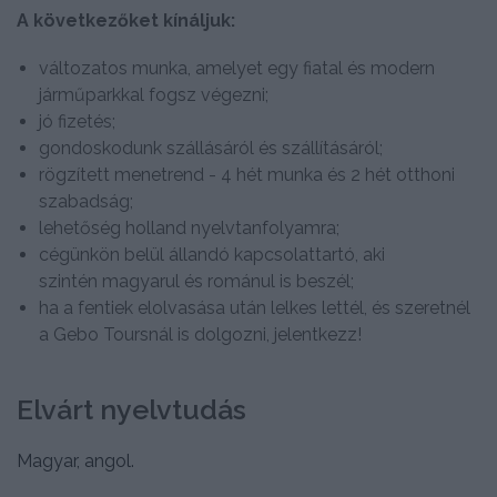
A következőket kínáljuk:
változatos munka, amelyet egy fiatal és modern
járműparkkal fogsz végezni;
jó fizetés;
gondoskodunk szállásáról és szállításáról;
rögzített menetrend - 4 hét munka és 2 hét otthoni
szabadság;
lehetőség holland nyelvtanfolyamra;
cégünkön belül állandó kapcsolattartó, aki
szintén magyarul és románul is beszél;
ha a fentiek elolvasása után lelkes lettél, és szeretnél
a Gebo Toursnál is dolgozni, jelentkezz!
Elvárt nyelvtudás
Magyar, angol.