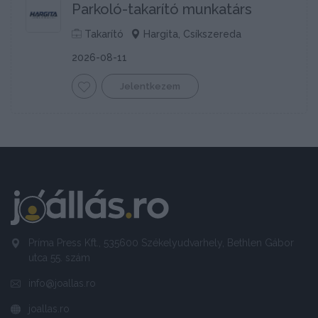
Parkoló-takarító munkatárs
Takarító
Hargita, Csíkszereda
2026-08-11
Jelentkezem
Príma Press Kft., 535600 Székelyudvarhely, Bethlen Gábor
utca 55. szám
info@joallas.ro
joallas.ro