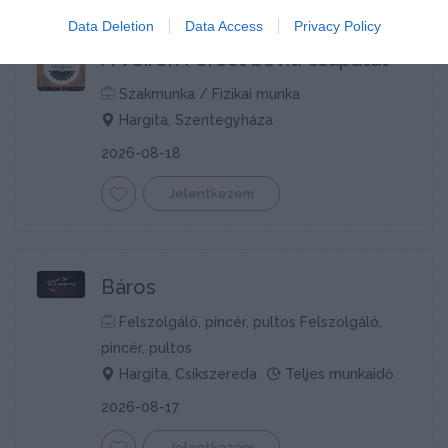
Data Deletion
Data Access
Privacy Policy
A Veiron Forest bővíti csapatát
Szakmunka / Fizikai munka
Hargita, Szentegyháza
2026-08-18
Jelentkezem
Báros
Felszolgáló, pincér, pultos Felszolgáló,
pincér, pultos
Hargita, Csíkszereda
Teljes munkaidő
2026-08-17
Jelentkezem