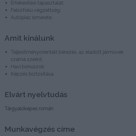
Értékesítési tapasztalat;
Felsőfokú végzettség;
Autópiac ismerete.
Amit kínálunk
Teljesítményorientált bérezés, az eladott járművek
száma szerint;
Havi bónuszok;
Képzés biztosítása.
Elvárt nyelvtudás
Tárgyalóképes román
Munkavégzés címe