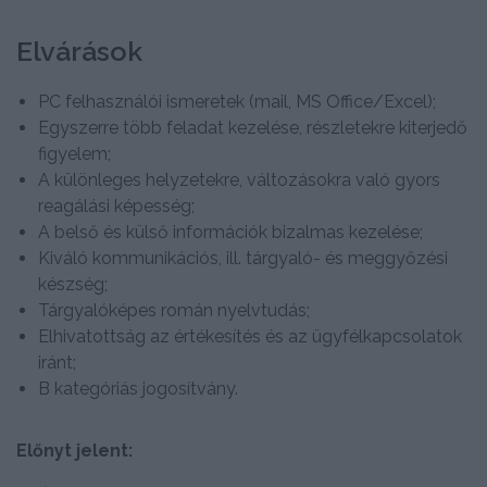
Elvárások
PC felhasználói ismeretek (mail, MS Office/Excel);
Egyszerre több feladat kezelése, részletekre kiterjedő
figyelem;
A különleges helyzetekre, változásokra való gyors
reagálási képesség;
A belső és külső információk bizalmas kezelése;
Kiváló kommunikációs, ill. tárgyaló- és meggyőzési
készség;
Tárgyalóképes román nyelvtudás;
Elhivatottság az értékesítés és az ügyfélkapcsolatok
iránt;
B kategóriás jogosítvány.
Előnyt jelent: