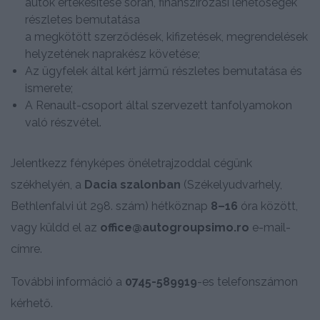
autók értékesítése során, finanszírozási lehetőségek
részletes bemutatása
a megkötött szerződések, kifizetések, megrendelések
helyzetének naprakész követése;
Az ügyfelek által kért jármű részletes bemutatása és
ismerete;
A Renault-csoport által szervezett tanfolyamokon
való részvétel.
Jelentkezz fényképes önéletrajzoddal cégünk
székhelyén, a
Dacia szalonban
(Székelyudvarhely,
Bethlenfalvi út 298. szám) hétköznap
8–16
óra között,
vagy küldd el az
office@autogroupsimo.ro
e-mail-
címre.
További információ a
0745-589919
-es telefonszámon
kérhető.