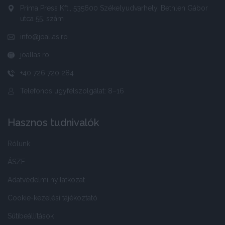
Príma Press Kft., 535600 Székelyudvarhely, Bethlen Gábor
utca 55. szám
info@joallas.ro
joallas.ro
+40 726 720 284
Telefonos ügyfélszolgálat: 8–16
Hasznos tudnivalók
Rólunk
ÁSZF
Adatvédelmi nyilatkozat
Cookie-kezelési tájékoztató
Sütibeállítások