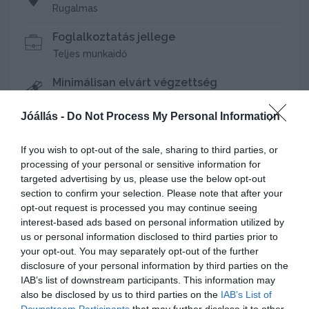
Rugalmas
Foglalkoztatás jellege
Teljes munkaidő
Minimálisan elvárt végzettség
Felsőfokú végzettség
Jóállás -
Do Not Process My Personal Information
Járművezetői engedély
B
If you wish to opt-out of the sale, sharing to third parties, or
processing of your personal or sensitive information for
Az álláshirdetés jelentkezési határideje
targeted advertising by us, please use the below opt-out
2026-06-23
section to confirm your selection. Please note that after your
opt-out request is processed you may continue seeing
interest-based ads based on personal information utilized by
us or personal information disclosed to third parties prior to
your opt-out. You may separately opt-out of the further
disclosure of your personal information by third parties on the
IAB’s list of downstream participants. This information may
also be disclosed by us to third parties on the
IAB’s List of