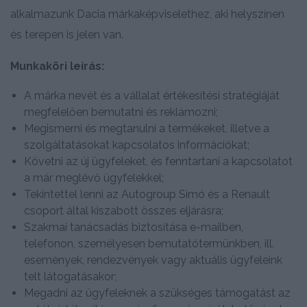
alkalmazunk Dacia márkaképviselethez, aki helyszínen
és terepen is jelen van.
Munkaköri leírás:
A márka nevét és a vállalat értékesítési stratégiáját
megfelelően bemutatni és reklámozni;
Megismerni és megtanulni a termékeket, illetve a
szolgáltatásokat kapcsolatos információkat;
Követni az új ügyfeleket, és fenntartani a kapcsolatot
a már meglévő ügyfelekkel;
Tekintettel lenni az Autogroup Simó és a Renault
csoport által kiszabott összes eljárásra;
Szakmai tanácsadás biztosítása e-mailben,
telefonon, személyesen bemutatótermünkben, ill.
események, rendezvények vagy aktuális ügyfeleink
telt látogatásakor;
Megadni az ügyfeleknek a szükséges támogatást az