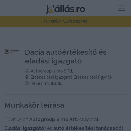
AZ ERDÉLYI ÁLLÁSBISZTRÓ
Dacia autóértékesítő és
eladási igazgató
Autogroup-simo S.R.L.
Értékesítési igazgató Értékesítési ügynök
Teljes munkaidő
Munkakör leírása
Bővítjük az
Autogroup Simó Kft.
csapatát!
Eladási igazgató
t és
autó értékesítési tanácsadó
t